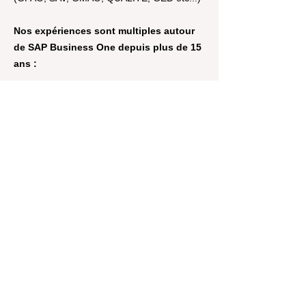
Nos expériences sont multiples autour
de SAP Business One depuis plus de 15
ans :
Projets de déploiement dans les secteurs
pharmaceutiques, cosmétiques, chimies,
agro-alimentaires, société de négoces,
société de services, industries diverses...
Projets allant de 30 à plus de 300 jours (de
la TPE/TPI à la PME/PMI de plus de 300
salariés)
Projets à dimension internationale
(déploiements aux Etats-Unis, en Europe,
en Asie du Sud-Est et en Afrique du Nord)